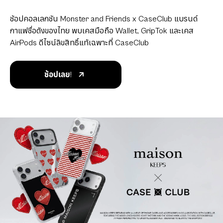
ช้อปคอลเลกชัน Monster and Friends x CaseClub แบรนด์
กาแฟชื่อดังของไทย พบเคสมือถือ Wallet, GripTok และเคส
AirPods ดีไซน์ลิขสิทธิ์แท้เฉพาะที่ CaseClub
ช้อปเลย!