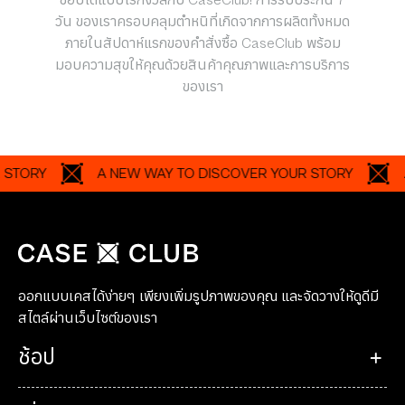
ช้อปได้แบบไร้กังวลกับ CaseClub! การรับประกัน 7
วัน ของเราครอบคลุมตำหนิที่เกิดจากการผลิตทั้งหมด
ภายในสัปดาห์แรกของคำสั่งซื้อ CaseClub พร้อม
มอบความสุขให้คุณด้วยสินค้าคุณภาพและการบริการ
ของเรา
RY
A NEW WAY TO DISCOVER YOUR STORY
A NE
ออกแบบเคสได้ง่ายๆ เพียงเพิ่มรูปภาพของคุณ และจัดวางให้ดูดีมี
สไตล์ผ่านเว็บไซต์ของเรา
ช้อป