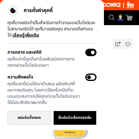
0% เพียงช้อป 1 ชิ้น เริ่มคืนนี้ 20.00-23.00 โค้ด: CCWK2
|
ข้อกำหนด
การตั้งค่าคุกกี้
คุกกี้บางชนิดจำเป็นสำหรับการทำงานของเว็บไซต์และ
ไม่สามารถปิดได้ คุกกี้บางชนิดคุณ สามารถตั้งค่าเอง
รุ่นทั้งหมด
LD โลกแห่งความสำเร็จ
ได้
เรียนรู้เพิ่มเติม
การตลาด และสถิติ
LD โลกแห่งความสำเร็จ
คุกกี้เหล่านี้ถูกตั้งค่าโดยพันธมิตรทางการ
บาท
ตลาดผ่านเว็บไซต์ของเรา
590
790
บาท
ความพึงพอใจ
ประหยัดไป 200
คุกกี้เหล่านี้ช่วยให้เรานำเสนอ ผลิตภัณฑ์ที่
🔥 ลด 50% เมื่อซื้อ 1 ชิ้น โค้ด: CCWK2
เหมาะสมกับคุณ โดยการใช้เครื่องมือที่จะ
🔥 ลด 200.- ขั้นต่ำ 1,000.- โค้ด:
มอบประสบการณ์ให้คุณท่องเว็บไซต์ของเรา
EOSS200
ได้มีประสิทธิภาพมากขึ้น
ยอมรับทั้งหมด
ยืนยันตัวเลือกของฉัน