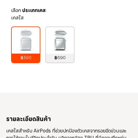
เลือก
ประเภทเคส:
เคสใส
฿590
฿690
790
บาท
890
บาท
รายละเอียดสินค้า
เคสใสสำหรับ AirPods ที่ช่วยปกป้องตัวเคสจากรอยขีดข่วนและ
การใช้งานในชีวิตประจำวัน ผลิตจากวัสดุ TPU ที่มีความยืดหยุ่น