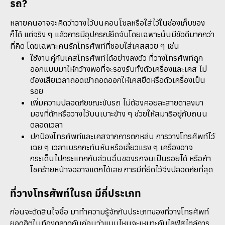
รถ?
หลายคนอาจจะคิดว่าวางไว้บนคอนโซลหรือใส่ไว้ในช่องเก็บของ
ก็ได้ แต่จริง ๆ แล้วการมีอุปกรณ์ยึดจับโดยเฉพาะนั้นมีข้อดีมากกว่า
ที่คิด โดยเฉพาะคนรักโทรศัพท์ที่ชอบใส่เคสสวย ๆ เช่น
ใช้งานคู่กับเคสโทรศัพท์ได้อย่างลงตัว ที่วางโทรศัพท์ถูก
ออกแบบมาให้กว้างพอที่จะรองรับทั้งตัวเครื่องและเคส ไม่
ต้องเสียเวลาถอดเข้าถอดออกให้เคสยืดหรือตัวเครื่องเป็น
รอย
เพิ่มความปลอดภัยขณะขับรถ ไม่ต้องคอยละสายตาลงมา
มองที่ตักหรือวางไว้บนเบาะข้าง ๆ ช่วยให้สมาธิอยู่กับถนน
ตลอดเวลา
ปกป้องโทรศัพท์และเคสจากการตกหล่น การวางโทรศัพท์ไว้
เฉย ๆ เวลาเบรกกะทันหันหรือเลี้ยวแรง ๆ เครื่องอาจ
กระเด็นไปกระแทกกับส่วนอื่นของรถจนเป็นรอยได้ หรือถ้า
โชคร้ายหน้าจออาจแตกได้เลย การมีที่ยึดไว้จึงปลอดภัยที่สุด
ที่วางโทรศัพท์ในรถ มีกี่ประเภท
ก่อนจะตัดสินใจซื้อ มาทำความรู้จักกับประเภทของที่วางโทรศัพท์
ยอดฮิตในท้องตลาดกันก่อนว่าแบบไหนจะเหมาะกับไลฟ์สไตล์การ