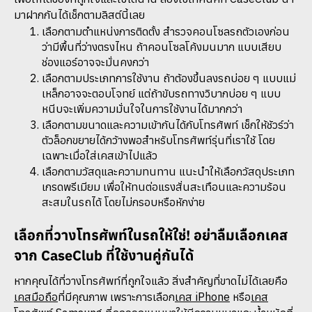
มาฝากกันได้เช็กตามลิสต์นี้เลย
เลือกตามตำแหน่งการติดตั้ง สำรวจคอนโซลรถตัวเองก่อน
ว่ามีพื้นที่ว่างตรงไหน ถ้าคอนโซลโค้งมนมาก แบบเสียบ
ช่องแอร์อาจจะมั่นคงกว่า
เลือกตามประเภทการใช้งาน ถ้าต้องขึ้นลงรถบ่อย ๆ แบบแม่
เหล็กอาจจะตอบโจทย์ แต่ถ้าขับรถทางวิบากบ่อย ๆ แบบ
หนีบจะเพิ่มความมั่นใจในการใช้งานได้มากกว่า
เลือกตามขนาดและความเข้ากันได้กับโทรศัพท์ เช็กให้ชัวร์ว่า
ตัวล็อกขยายได้กว้างพอสำหรับโทรศัพท์รุ่นที่เราใช้ โดย
เฉพาะเมื่อใส่เคสเข้าไปแล้ว
เลือกตามวัสดุและความทนทาน แนะนำให้เลือกวัสดุประเภท
เกรดพรีเมียม เพื่อให้ทนต่อแรงสั่นสะเทือนและความร้อน
สะสมในรถได้ โดยไม่กรอบหรือหักง่าย
เลือกที่วางโทรศัพท์ในรถให้ใช่! อย่าลืมเลือกเคส
จาก CaseClub ที่ใช้งานคู่กันได้
หากคุณได้ที่วางโทรศัพท์ที่ถูกใจแล้ว สิ่งสำคัญที่ขาดไม่ได้เลยคือ
เคสมือถือ
ที่มีคุณภาพ เพราะการเลือก
เคส iPhone
หรือ
เคส