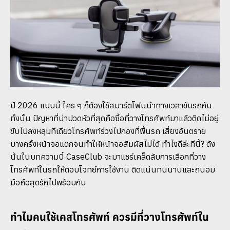
ปี 2026 แบบนี้ ใคร ๆ ก็ต้องใช้สมาร์ตโฟนนำทางเวลาขับรถกัน
ทั้งนั้น ปัญหาที่น่าปวดหัวที่สุดคือซื้อที่วางโทรศัพท์มาแล้วติดไม่อยู่
ขับไปลงหลุมทีเดียวโทรศัพท์ร่วงไปกองที่พื้นรถ เสี่ยงอันตราย
บางครั้งหน้าจอแตกจนทำให้หน้าจอสัมผัสไม่ได้ ทำไงดีล่ะทีนี้? ดัง
นั้นในบทความนี้ CaseClub จะมาแชร์เคล็ดลับการเลือกที่วาง
โทรศัพท์ในรถให้ตอบโจทย์การใช้งาน ติดแน่นทนนานและถนอม
มือถือสุดรักไปพร้อมกัน
ทำไมคนใช้เคสโทรศัพท์ ควรมีที่วางโทรศัพท์ใน