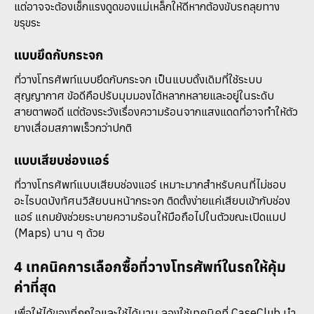
แต่อาจจะต้องเช็กแรงดูดของแม่เหล็กให้ดีหากต้องขับรถลุยทาง
ขรุขระ
แบบยึดกับกระจก
ที่วางโทรศัพท์แบบยึดกับกระจก เป็นแบบดั้งเดิมที่ใช้ระบบ
สุญญากาศ ข้อดีคือปรับมุมมองได้หลากหลายและอยู่ในระดับ
สายตาพอดี แต่ต้องระวังเรื่องความร้อนจากแสงแดดที่อาจทำให้ตัว
ยางเสื่อมสภาพเร็วกว่าปกติ
แบบเสียบช่องแอร์
ที่วางโทรศัพท์แบบเสียบช่องแอร์ เหมาะมากสำหรับคนที่ไม่ชอบ
อะไรบดบังทัศนวิสัยบนหน้ากระจก ติดตั้งง่ายแค่เสียบเข้ากับช่อง
แอร์ แถมยังช่วยระบายความร้อนให้มือถือไปในตัวขณะเปิดแมป
(Maps) นาน ๆ ด้วย
4 เทคนิคการเลือกซื้อที่วางโทรศัพท์ในรถให้คุ้ม
ค่าที่สุด
เพื่อให้ได้ของที่ถูกใจและใช้ได้นาน ลองใช้เทคนิคที่ CaseClub นำ