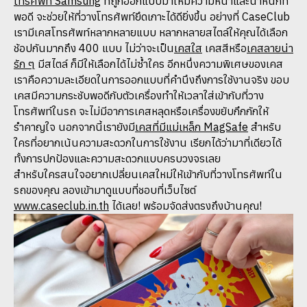
โทรศัพท์ Samsung
ที่ถูกออกแบบมาให้มีความหนาและน้ำหนักที่
พอดี จะช่วยให้ที่วางโทรศัพท์ยึดเกาะได้ดียิ่งขึ้น อย่างที่ CaseClub
เรามีเคสโทรศัพท์หลากหลายแบบ หลากหลายสไตล์ให้คุณได้เลือก
ช้อปกันมากถึง 400 แบบ ไม่ว่าจะเป็น
เคสใส
เคสสีหรือ
เคสลายน่า
รัก ๆ
มีสไตล์ ก็มีให้เลือกได้ไม่ซ้ำใคร อีกหนึ่งความพิเศษของเคส
เราคือความละเอียดในการออกแบบที่คำนึงถึงการใช้งานจริง ขอบ
เคสมีความกระชับพอดีกับตัวเครื่องทำให้เวลาใส่เข้ากับที่วาง
โทรศัพท์ในรถ จะไม่มีอาการเคสหลุดหรือเครื่องขยับกึกกักให้
รำคาญใจ นอกจากนี้เรายังมี
เคสที่มีแม่เหล็ก MagSafe
สำหรับ
ใครที่อยากเน้นความสะดวกในการใช้งาน เรียกได้ว่ามาที่เดียวได้
ทั้งการปกป้องและความสะดวกแบบครบวงจรเลย
สำหรับใครสนใจอยากเปลี่ยนเคสใหม่ให้เข้ากับที่วางโทรศัพท์ใน
รถของคุณ ลองเข้ามาดูแบบที่ชอบที่เว็บไซต์
www.caseclub.in.th
ได้เลย! พร้อมจัดส่งตรงถึงบ้านคุณ!