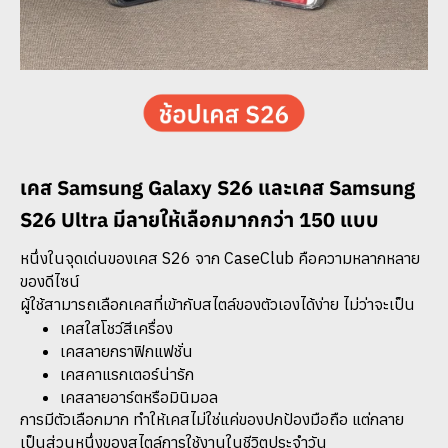
เคส Samsung Galaxy S26 และเคส Samsung
S26 Ultra มีลายให้เลือกมากกว่า 150 แบบ
หนึ่งในจุดเด่นของเคส S26 จาก CaseClub คือความหลากหลาย
ของดีไซน์
ผู้ใช้สามารถเลือกเคสที่เข้ากับสไตล์ของตัวเองได้ง่าย ไม่ว่าจะเป็น
เคสใสโชว์สีเครื่อง
เคสลายกราฟิกแฟชั่น
เคสคาแรกเตอร์น่ารัก
เคสลายอาร์ตหรือมินิมอล
การมีตัวเลือกมาก ทำให้เคสไม่ใช่แค่ของปกป้องมือถือ แต่กลาย
เป็นส่วนหนึ่งของสไตล์การใช้งานในชีวิตประจำวัน