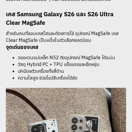
เคส Samsung Galaxy S26 และ S26 Ultra
Clear MagSafe
สำหรับคนที่ชอบเคสใสและต้องการใช้ อุปกรณ์ MagSafe เคส
Clear MagSafe เป็นหนึ่งในตัวเลือกยอดนิยม
จุดเด่นของเคส
วงแหวนแม่เหล็ก N52 ติดอุปกรณ์ MagSafe ได้แน่น
วัสดุ Hybrid PC + TPU แข็งแรงและยืดหยุ่น
ปกป้องตัวเครื่องทั้งสี่ด้าน
ความใสสูง ช่วยโชว์สีเครื่องได้ชัด​