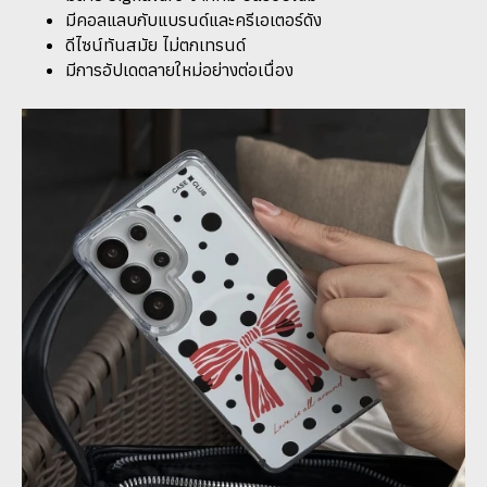
มีคอลแลบกับแบรนด์และครีเอเตอร์ดัง
ดีไซน์ทันสมัย ไม่ตกเทรนด์
มีการอัปเดตลายใหม่อย่างต่อเนื่อง