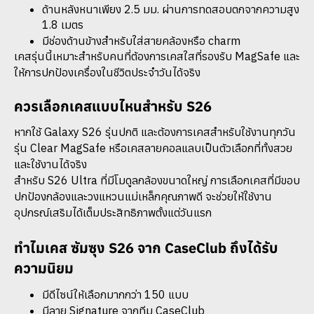
ด้านหลังหนาเพียง 2.5 มม. ผ่านการทดสอบตกจากความสูง
1.8 เมตร
มีช่องด้านข้างสำหรับใส่สายคล้องหรือ charm
เคสรุ่นนี้เหมาะสำหรับคนที่ต้องการเคสใสที่รองรับ MagSafe และ
ให้การปกป้องเครื่องในชีวิตประจำวันได้จริง
ควรเลือกเคสแบบไหนสำหรับ S26
หากใช้ Galaxy S26 รุ่นปกติ และต้องการเคสสำหรับใช้งานทุกวัน
รุ่น Clear MagSafe หรือเคสลายคอลแลบเป็นตัวเลือกที่ทั้งสวย
และใช้งานได้จริง
สำหรับ S26 Ultra ที่มีโมดูลกล้องขนาดใหญ่ การเลือกเคสที่มีขอบ
ปกป้องกล้องและวงแหวนแม่เหล็กคุณภาพดี จะช่วยให้ใช้งาน
อุปกรณ์เสริมได้เต็มประสิทธิภาพตั้งแต่วันแรก
ทำไมเคส ซัมซุง S26 จาก CaseClub ถึงได้รับ
ความนิยม
มีดีไซน์ให้เลือกมากกว่า 150 แบบ
มีลาย Signature จากทีม CaseClub