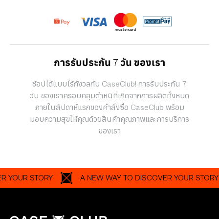
การรับประกัน 7 วัน ของเรา
ช้อปได้แบบไร้กังวลกับ CaseClub! การรับประกัน 7
วัน ของเราครอบคลุมตำหนิที่เกิดจากการผลิตทั้งหมด
ภายในสัปดาห์แรกของคำสั่งซื้อ CaseClub พร้อม
มอบความสุขให้คุณด้วยสินค้าคุณภาพและการบริการ
ของเรา
STORY
A NEW WAY TO DISCOVER YOUR STORY
A