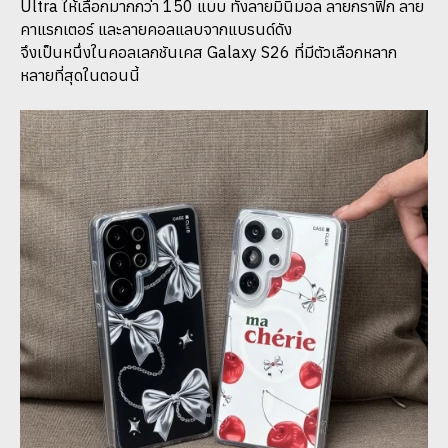
Ultra
ให้เลือกมากกว่า
150 แบบ
ทั้งลายมินิมอล ลายกราฟิก ลาย
คาแรกเตอร์ และลายคอลแลบจากแบรนด์ดัง
จึงเป็นหนึ่งในคอลเลกชันเคส Galaxy S26 ที่มีตัวเลือกหลาก
หลายที่สุดในตอนนี้